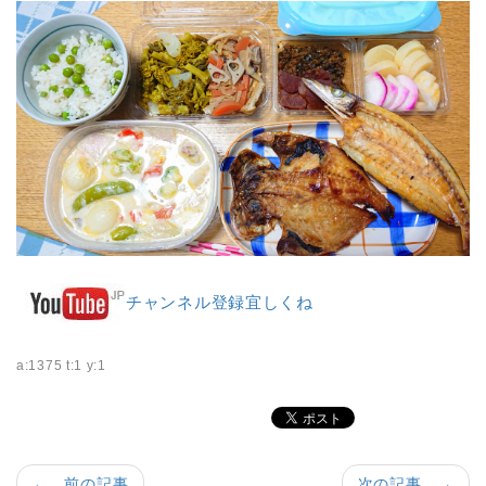
チャンネル登録宜しくね
a:1375 t:1 y:1
← 前の記事
次の記事 →