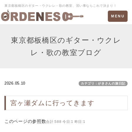
東京都板橋区のギター・ウクレレ・歌の教室、習い事ならこれで決まり！
Toggle
MENU
navigation
東京都板橋区のギター・ウクレ
レ・歌の教室ブログ
2026.05.10
カテゴリ：がきさんの旅日記
宮ヶ瀬ダムに行ってきます
このページの参照数
合計:588 今日:1 昨日:1