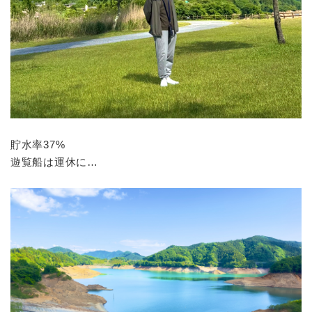
貯水率37%
遊覧船は運休に…