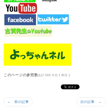
このページの参照数
合計:588 今日:1 昨日:1
← 前の記事
次の記事 →