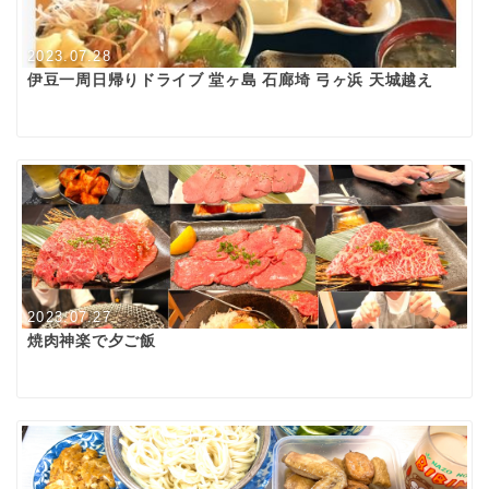
2023.07.28
伊豆一周日帰りドライブ 堂ヶ島 石廊埼 弓ヶ浜 天城越え
2023.07.27
焼肉神楽で夕ご飯