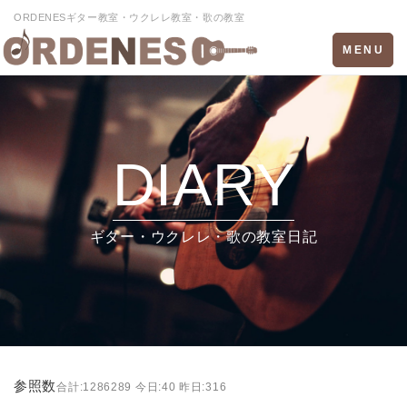
ORDENESギター教室・ウクレレ教室・歌の教室
Toggle
MENU
navigation
DIARY
ギター・ウクレレ・歌の教室日記
参照数
合計:1286289 今日:40 昨日:316