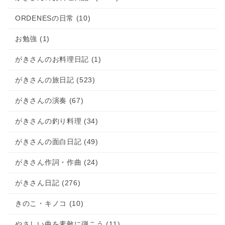
日本海フィッシャーマンズケープ 星峠の
棚田 清津峡 恋人岬 サバサンド
ORDENESの日常 (10)
2023.07.04
ツマグロヒョウモンの幼虫が…
2023.07.03
夏の発表会より「新時代 Ado」親子で参
お勉強 (1)
加 ORDENESギター・ウクレレ・歌の教室
がきさんのお料理日記 (1)
がきさんの旅日記 (523)
がきさんの演奏 (67)
がきさんの釣り料理 (34)
がきさんの面白日記 (49)
がきさん作詞・作曲 (24)
がきさん日記 (276)
きのこ・キノコ (10)
やさしい曲を素敵に弾こう (11)