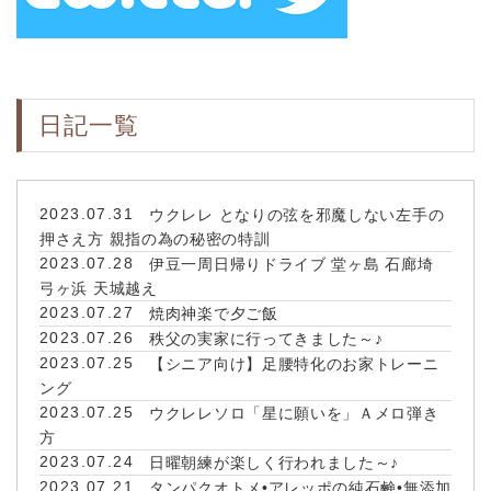
日記一覧
2023.07.31
ウクレレ となりの弦を邪魔しない左手の
押さえ方 親指の為の秘密の特訓
2023.07.28
伊豆一周日帰りドライブ 堂ヶ島 石廊埼
弓ヶ浜 天城越え
2023.07.27
焼肉神楽で夕ご飯
2023.07.26
秩父の実家に行ってきました～♪
2023.07.25
【シニア向け】足腰特化のお家トレーニ
ング
2023.07.25
ウクレレソロ「星に願いを」Ａメロ弾き
方
2023.07.24
日曜朝練が楽しく行われました～♪
2023.07.21
タンパクオトメ•アレッポの純石鹸•無添加