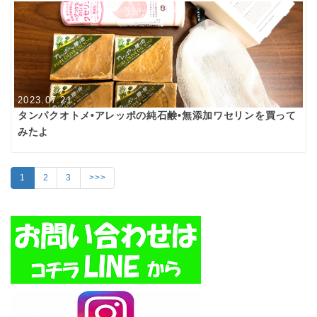
2023.07.21
タンパクオトメ•アレッポの純石鹸•無添加ワセリンを買って
みたよ
1
2
3
>>>