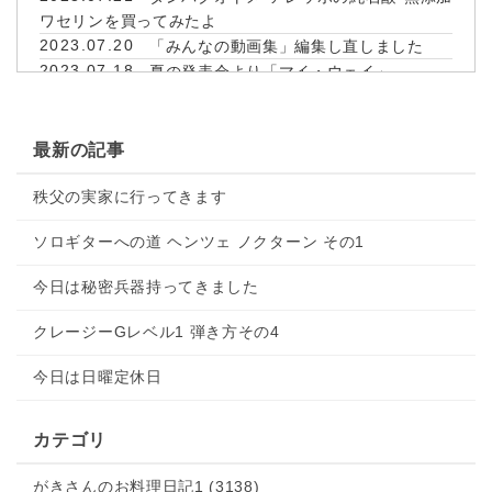
ワセリンを買ってみたよ
2023.07.20
「みんなの動画集」編集し直しました
2023.07.18
夏の発表会より「マイ・ウェイ」
2023.07.17
「君たちはどう生きるか」見てきました
2023.07.14
宮ケ瀬ダム、湖畔園地、あいかわ公園、
水の郷大吊り橋、インクライン
最新の記事
2023.07.11
今日のレッスンより「子守歌」
2023.07.10
秩父の実家に行ってきます
湘南ひらつか七夕まつりに行ってきた
よ、見るより聞くより♪踊るもの～♪
ソロギターへの道 ヘンツェ ノクターン その1
2023.07.09
夏の発表会より「フラガール」Jake
Shimabukuro 親子で参加 ORDENESギター・ウクレ
今日は秘密兵器持ってきました
レ・歌の教室
2023.07.08
富岳風穴 鳴沢氷穴 河口湖 富士山パノラ
クレージーGレベル1 弾き方その4
マロープウェイ
2023.07.07
富岳風穴 鳴沢氷穴 河口湖 富士山パノラ
今日は日曜定休日
マロープウェイ
2023.07.05
ウクレレでハワイアン「ハナレイムー
カテゴリ
ン」Hanalei Moon 弾き方解説 ORDENESギター・ウク
レレ・歌の教室
がきさんのお料理日記1 (3138)
2023.07.04