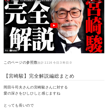
このページの参照数
合計:1116 今日:3 昨日:0
【宮崎駿】完全解説編総まとめ
岡田斗司夫さんの宮崎駿さんに対する
愛の深さをひしひしと感じますね
とっても長いので